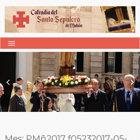
ALTERNAR NAVEGACIÓN
Mes:
PMñ2017 f05232017-05-