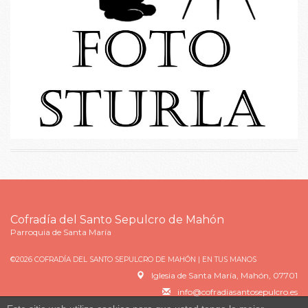
Cofradía del Santo Sepulcro de Mahón
Parroquia de Santa María
©2026 COFRADÍA DEL SANTO SEPULCRO DE MAHÓN |
EN TUS MANOS
Iglesia de Santa María, Mahón, 07701
info@cofradiasantosepulcro.es