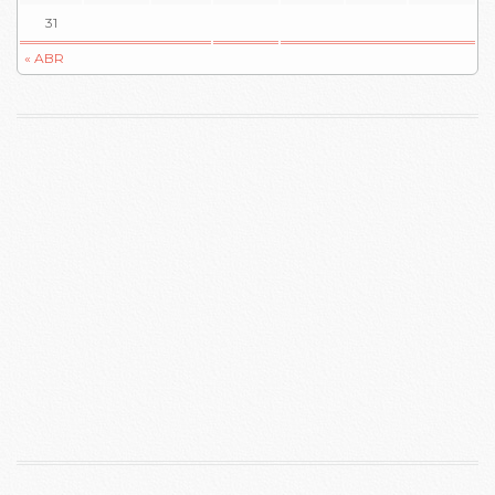
31
« ABR