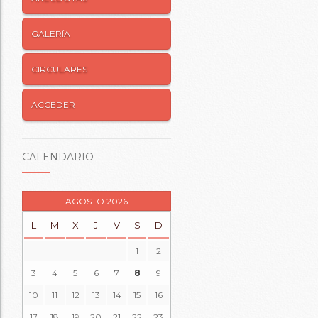
GALERÍA
CIRCULARES
ACCEDER
CALENDARIO
AGOSTO 2026
L
M
X
J
V
S
D
1
2
3
4
5
6
7
8
9
10
11
12
13
14
15
16
17
18
19
20
21
22
23