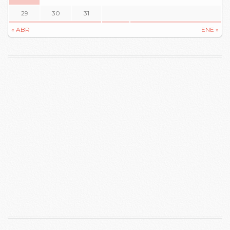
29
30
31
« ABR
ENE »