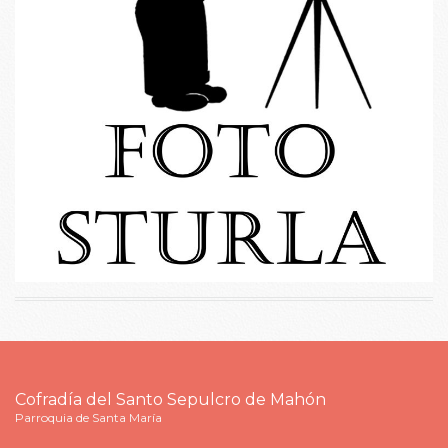
Cofradía del Santo Sepulcro de Mahón
Parroquia de Santa María