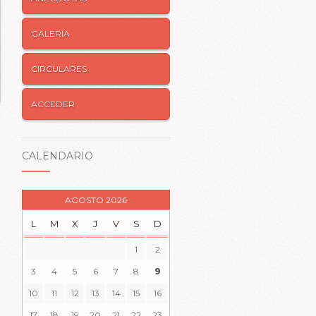
GALERÍA
CIRCULARES
ACCEDER
CALENDARIO
AGOSTO 2026
L
M
X
J
V
S
D
1
2
3
4
5
6
7
8
9
10
11
12
13
14
15
16
17
18
19
20
21
22
23