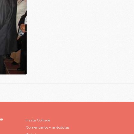
de
Hazte Cofrade
Comentarios y anécdotas