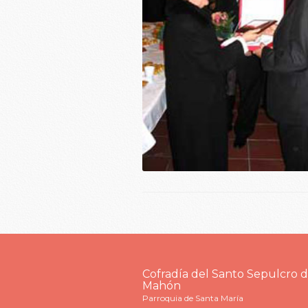
Cofradía del Santo Sepulcro 
Mahón
Parroquia de Santa María