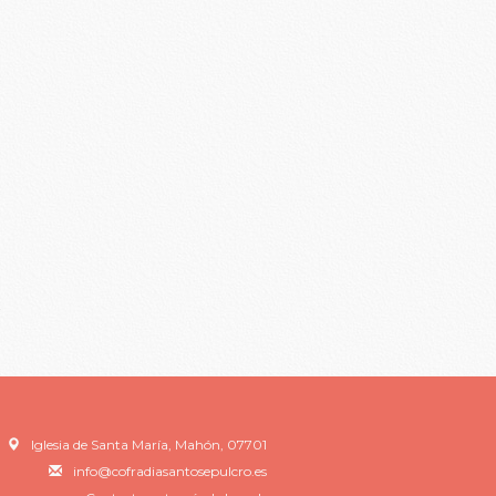
Iglesia de Santa María, Mahón, 07701
info@cofradiasantosepulcro.es