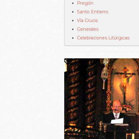
Pregón
Santo Entierro
Vía Crucis
Generales
Celebraciones Litúrgicas